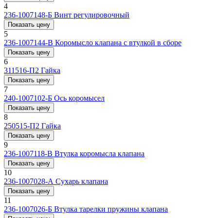
4
236-1007148-Б
Винт регулировочный
Показать цену
5
236-1007144-В
Коромысло клапана с втулкой в сборе
Показать цену
6
311516-П2
Гайка
Показать цену
7
240-1007102-Б
Ось коромысел
Показать цену
8
250515-П2
Гайка
Показать цену
9
236-1007118-В
Втулка коромысла клапана
Показать цену
10
236-1007028-А
Сухарь клапана
Показать цену
11
236-1007026-Б
Втулка тарелки пружины клапана