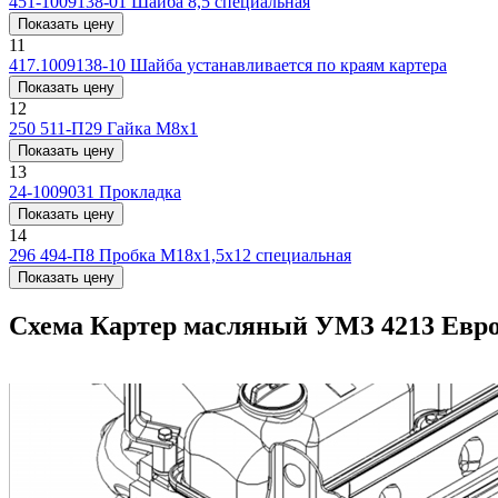
451-1009138-01
Шайба 8,5 специальная
Показать цену
11
417.1009138-10
Шайба устанавливается по краям картера
Показать цену
12
250 511-П29
Гайка М8х1
Показать цену
13
24-1009031
Прокладка
Показать цену
14
296 494-П8
Пpобка М18х1,5х12 специальная
Показать цену
Схема Картер масляный УМЗ 4213 Евро