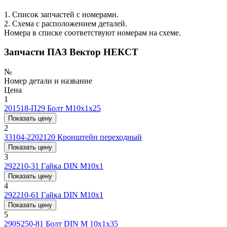
1. Список запчастей с номерами.
2. Схема с расположением деталей.
Номера в списке соответствуют номерам на схеме.
Запчасти ПАЗ Вектор НЕКСТ
№
Номер детали и название
Цена
1
201518-П29
Болт М10x1x25
Показать цену
2
33104-2202120
Кронштейн переходный
Показать цену
3
292210-31
Гайка DIN М10х1
Показать цену
4
292210-61
Гайка DIN М10х1
Показать цену
5
290S250-81
Болт DIN М 10x1x35