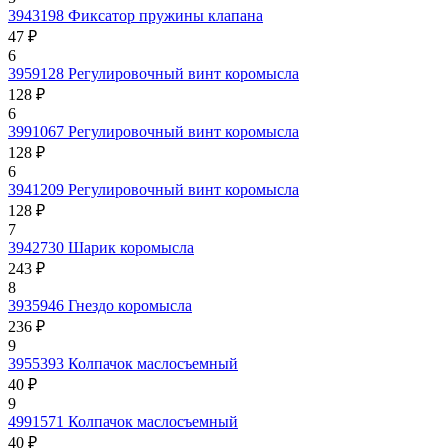
3943198
Фиксатор пружины клапана
47 ₽
6
3959128
Регулировочный винт коромысла
128 ₽
6
3991067
Регулировочный винт коромысла
128 ₽
6
3941209
Регулировочный винт коромысла
128 ₽
7
3942730
Шарик коромысла
243 ₽
8
3935946
Гнездо коромысла
236 ₽
9
3955393
Колпачок маслосъемный
40 ₽
9
4991571
Колпачок маслосъемный
40 ₽