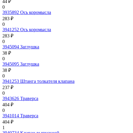
44 ₽
0
3935892
Ось коромысла
283 ₽
0
3941252
Ось коромысла
283 ₽
0
3945094
Заглушка
38 ₽
0
3945095
Заглушка
38 ₽
0
3941253
Штанга толкателя клапана
237 ₽
0
3943626
Траверса
404 ₽
0
3941014
Траверса
404 ₽
1
3940734
Клапан выпускной