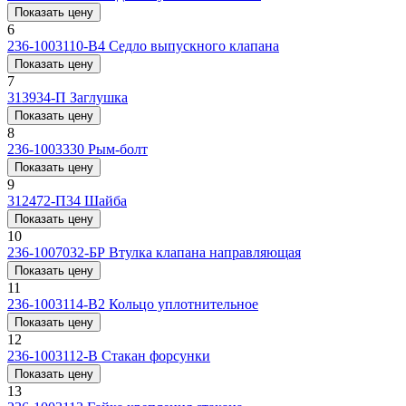
Показать цену
6
236-1003110-В4
Седло выпускного клапана
Показать цену
7
313934-П
Заглушка
Показать цену
8
236-1003330
Рым-болт
Показать цену
9
312472-П34
Шайба
Показать цену
10
236-1007032-БР
Втулка клапана направляющая
Показать цену
11
236-1003114-В2
Кольцо уплотнительное
Показать цену
12
236-1003112-В
Стакан форсунки
Показать цену
13