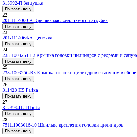
313992-П
Заглушка
Показать цену
22
201-1114060-А
Крышка маслоналивного патрубка
Показать цену
23
201-1114064-А
Цепочка
Показать цену
24
238-1003261-Г2
Крышка головки цилиндров с ребрами и сапун
Показать цену
25
238-1003256-B3
Крышка головки цилиндров с сапуном в сборе
Показать цену
26
311423-П5
Гайка
Показать цену
27
312399-П2
Шайба
Показать цену
28
7511.1003016-10
Шпилька крепления головки цилиндров
Показать цену