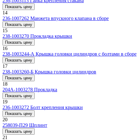
236-1003113
Гайка крепления стакана
Показать цену
14
236-1007262
Манжета впускного клапана в сборе
Показать цену
15
238-1003270
Прокладка крышки
Показать цену
16
238-1003244-А
Крышка головки цилиндров с болтами в сборе
Показать цену
17
238-1003260-Б
Крышка головки цилиндров
Показать цену
18
204А-1003278
Прокладка
Показать цену
19
236-1003272
Болт крепления крышки
Показать цену
20
258039-П29
Шплинт
Показать цену
21