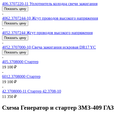
406.3707220-11
Уплотнитель колодца свечи зажигания
Показать цену
-
4062.3707244-10
Жгут проводов высокого напряжения
Показать цену
-
4052.3707244
Жгут проводов высокого напряжения
Показать цену
-
4052.3707000-10
Свеча зажигания искровая DR17 YC
Показать цену
-
405.3708000
Стартер
19 100 ₽
-
6012.3708000
Стартер
19 100 ₽
-
42.3708000-11
Стартер 42.3708-10
11 350 ₽
Схема Генератор и стартер ЗМЗ-409 ГА