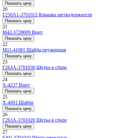
Показать цену
20
Г250А1-3701012
Крышка щеткодержателя
Показать цену
21
М42-3728009
Винт
Показать цену
22
М11-41081
Шайба пружинная
Показать цену
23
Г263А-3701030
Щетка в сборе
Показать цену
24
Х-4237
Винт
Показать цену
25
Х-4001
Шайба
Показать цену
26
Г263А-3701020
Щетка в сборе
Показать цену
27
6301.3701010
Щеткодержатель