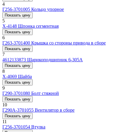
4
Г256-3701005
Кольцо упорное
Показать цену
5
Х-4148
Шпонка сегментная
Показать цену
6
Г263-3701400
Крышка со стороны привода в сборе
Показать цену
7
4612133873
Шарикоподшипник 6-305А
Показать цену
8
Х-4069
Шайба
Показать цену
9
Г290-3701080
Болт стяжной
Показать цену
10
Г290А-3701055
Вентилятор в сборе
Показать цену
11
Г256-3701054
Втулка