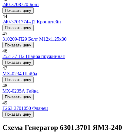
240-3708720
Болт
Показать цену
44
240-3701774-Д2
Кронштейн
Показать цену
45
310209-П29
Болт М12х1,25х30
Показать цену
46
252137-П2
Шайба пружинная
Показать цену
47
МХ-0234
Шайба
Показать цену
48
МХ-0235А
Гайка
Показать цену
49
Г263-3701050
Фланец
Показать цену
Схема Генератор 6301.3701 ЯМЗ-240