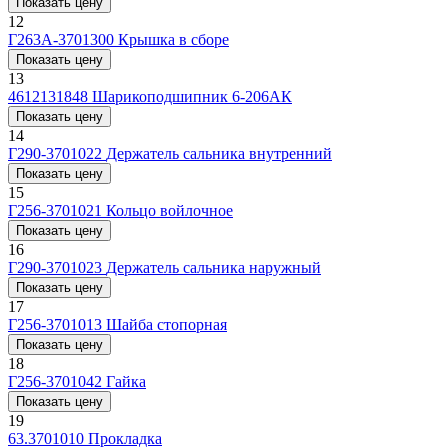
Показать цену
12
Г263А-3701300
Крышка в сборе
Показать цену
13
4612131848
Шарикоподшипник 6-206АК
Показать цену
14
Г290-3701022
Держатель сальника внутренний
Показать цену
15
Г256-3701021
Кольцо войлочное
Показать цену
16
Г290-3701023
Держатель сальника наружный
Показать цену
17
Г256-3701013
Шайба стопорная
Показать цену
18
Г256-3701042
Гайка
Показать цену
19
63.3701010
Прокладка