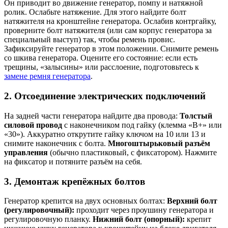
Он приводит во движение генератор, помпу и натяжной
ролик. Ослабьте натяжение. Для этого найдите болт
натяжителя на кронштейне генератора. Ослабив контргайку,
проверните болт натяжителя (или сам корпус генератора за
специальный выступ) так, чтобы ремень провис.
Зафиксируйте генератор в этом положении. Снимите ремень
со шкива генератора. Оцените его состояние: если есть
трещины, «залысины» или расслоение, подготовьтесь к
замене ремня генератора
.
2. Отсоединение электрических подключений
На задней части генератора найдите два провода:
Толстый
силовой провод
с наконечником под гайку (клемма «B+» или
«30»). Аккуратно открутите гайку ключом на 10 или 13 и
снимите наконечник с болта.
Многоштырьковый разъём
управления
(обычно пластиковый, с фиксатором). Нажмите
на фиксатор и потяните разъём на себя.
3. Демонтаж крепёжных болтов
Генератор крепится на двух основных болтах:
Верхний болт
(регулировочный):
проходит через проушину генератора и
регулировочную планку.
Нижний болт (опорный):
крепит