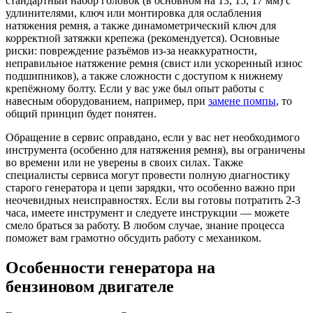
стандартный набор головок (в основном на 13, 15, 17 мм) с
удлинителями, ключ или монтировка для ослабления
натяжения ремня, а также динамометрический ключ для
корректной затяжки крепежа (рекомендуется). Основные
риски: повреждение разъёмов из-за неаккуратности,
неправильное натяжение ремня (свист или ускоренный износ
подшипников), а также сложности с доступом к нижнему
крепёжному болту. Если у вас уже был опыт работы с
навесным оборудованием, например, при
замене помпы
, то
общий принцип будет понятен.
Обращение в сервис оправдано, если у вас нет необходимого
инструмента (особенно для натяжения ремня), вы ограничены
во времени или не уверены в своих силах. Также
специалисты сервиса могут провести полную диагностику
старого генератора и цепи зарядки, что особенно важно при
неочевидных неисправностях. Если вы готовы потратить 2-3
часа, имеете инструмент и следуете инструкции — можете
смело браться за работу. В любом случае, знание процесса
поможет вам грамотно обсудить работу с механиком.
Особенности генератора на
бензиновом двигателе