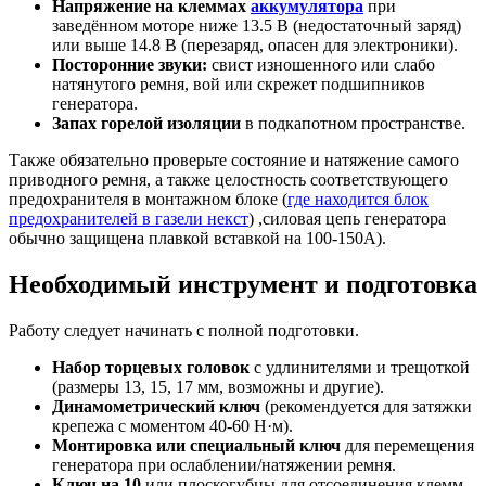
Напряжение на клеммах
аккумулятора
при
заведённом моторе ниже 13.5 В (недостаточный заряд)
или выше 14.8 В (перезаряд, опасен для электроники).
Посторонние звуки:
свист изношенного или слабо
натянутого ремня, вой или скрежет подшипников
генератора.
Запах горелой изоляции
в подкапотном пространстве.
Также обязательно проверьте состояние и натяжение самого
приводного ремня, а также целостность соответствующего
предохранителя в монтажном блоке (
где находится блок
предохранителей в газели некст
) ,силовая цепь генератора
обычно защищена плавкой вставкой на 100-150А).
Необходимый инструмент и подготовка
Работу следует начинать с полной подготовки.
Набор торцевых головок
с удлинителями и трещоткой
(размеры 13, 15, 17 мм, возможны и другие).
Динамометрический ключ
(рекомендуется для затяжки
крепежа с моментом 40-60 Н·м).
Монтировка или специальный ключ
для перемещения
генератора при ослаблении/натяжении ремня.
Ключ на 10
или плоскогубцы для отсоединения клемм.