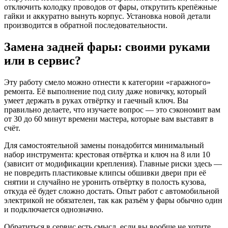
отключить колодку проводов от фары, открутить крепёжные
гайки и аккуратно вынуть корпус. Установка новой детали
производится в обратной последовательности.
Замена задней фары: своими руками
или в сервис?
Эту работу смело можно отнести к категории «гаражного»
ремонта. Её выполнение под силу даже новичку, который
умеет держать в руках отвёртку и гаечный ключ. Вы
правильно делаете, что изучаете вопрос — это сэкономит вам
от 30 до 60 минут времени мастера, которые вам выставят в
счёт.
Для самостоятельной замены понадобится минимальный
набор инструмента: крестовая отвёртка и ключ на 8 или 10
(зависит от модификации крепления). Главные риски здесь —
не повредить пластиковые клипсы обшивки двери при её
снятии и случайно не уронить отвёртку в полость кузова,
откуда её будет сложно достать. Опыт работ с автомобильной
электрикой не обязателен, так как разъём у фары обычно один
и подключается однозначно.
Обратиться в сервис есть смысл, если вы вообще не хотите