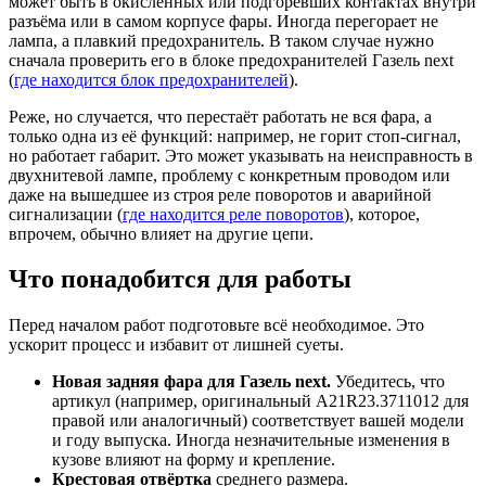
может быть в окисленных или подгоревших контактах внутри
разъёма или в самом корпусе фары. Иногда перегорает не
лампа, а плавкий предохранитель. В таком случае нужно
сначала проверить его в блоке предохранителей Газель next
(
где находится блок предохранителей
).
Реже, но случается, что перестаёт работать не вся фара, а
только одна из её функций: например, не горит стоп-сигнал,
но работает габарит. Это может указывать на неисправность в
двухнитевой лампе, проблему с конкретным проводом или
даже на вышедшее из строя реле поворотов и аварийной
сигнализации (
где находится реле поворотов
), которое,
впрочем, обычно влияет на другие цепи.
Что понадобится для работы
Перед началом работ подготовьте всё необходимое. Это
ускорит процесс и избавит от лишней суеты.
Новая задняя фара для Газель next.
Убедитесь, что
артикул (например, оригинальный A21R23.3711012 для
правой или аналогичный) соответствует вашей модели
и году выпуска. Иногда незначительные изменения в
кузове влияют на форму и крепление.
Крестовая отвёртка
среднего размера.