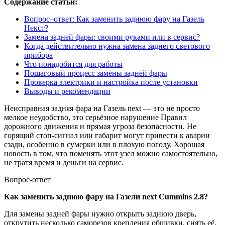
Содержание статьи:
Вопрос–ответ: Как заменить заднюю фару на Газель
Некст?
Замена задней фары: своими руками или в сервис?
Когда действительно нужна замена заднего светового
прибора
Что понадобится для работы
Пошаговый процесс замены задней фары
Проверка электрики и настройка после установки
Выводы и рекомендации
Неисправная задняя фара на Газель next — это не просто
мелкое неудобство, это серьёзное нарушение Правил
дорожного движения и прямая угроза безопасности. Не
горящий стоп-сигнал или габарит могут привести к аварии
сзади, особенно в сумерки или в плохую погоду. Хорошая
новость в том, что поменять этот узел можно самостоятельно,
не тратя время и деньги на сервис.
Вопрос-ответ
Как заменить заднюю фару на Газели next Cummins 2.8?
Для замены задней фары нужно открыть заднюю дверь,
открутить несколько саморезов крепления обшивки, снять её,