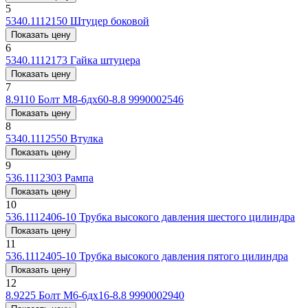
5
5340.1112150
Штуцер боковой
Показать цену
6
5340.1112173
Гайка штуцера
Показать цену
7
8.9110
Болт М8-6дх60-8.8 9990002546
Показать цену
8
5340.1112550
Втулка
Показать цену
9
536.1112303
Рампа
Показать цену
10
536.1112406-10
Трубка высокого давления шестого цилиндра
Показать цену
11
536.1112405-10
Трубка высокого давления пятого цилиндра
Показать цену
12
8.9225
Болт М6-6дх16-8.8 9990002940