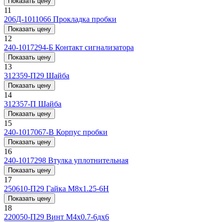
Показать цену
11
206Д-1011066
Прокладка пробки
Показать цену
12
240-1017294-Б
Контакт сигнализатора
Показать цену
13
312359-П29
Шайба
Показать цену
14
312357-П
Шайба
Показать цену
15
240-1017067-В
Корпус пробки
Показать цену
16
240-1017298
Втулка уплотнительная
Показать цену
17
250610-П29
Гайка М8х1.25-6Н
Показать цену
18
220050-П29
Винт М4х0.7-6дх6