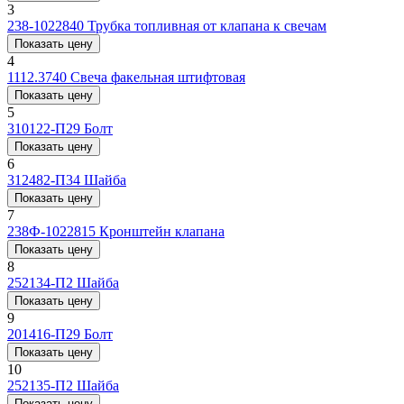
3
238-1022840
Трубка топливная от клапана к свечам
Показать цену
4
1112.3740
Свеча факельная штифтовая
Показать цену
5
310122-П29
Болт
Показать цену
6
312482-П34
Шайба
Показать цену
7
238Ф-1022815
Кронштейн клапана
Показать цену
8
252134-П2
Шайба
Показать цену
9
201416-П29
Болт
Показать цену
10
252135-П2
Шайба
Показать цену