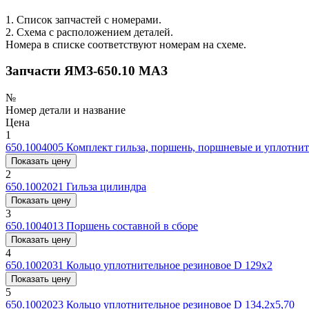
1. Список запчастей с номерами.
2. Схема с расположением деталей.
Номера в списке соответствуют номерам на схеме.
Запчасти ЯМЗ-650.10 МАЗ
№
Номер детали и название
Цена
1
650.1004005
Комплект гильза, поршень, поршневые и уплотнит
Показать цену
2
650.1002021
Гильза цилиндра
Показать цену
3
650.1004013
Поршень составной в сборе
Показать цену
4
650.1002031
Кольцо уплотнительное резиновое D 129х2
Показать цену
5
650.1002023
Кольцо уплотнительное резиновое D 134,2x5,70