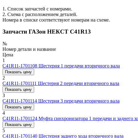
1. Список запчастей с номерами.
2. Схема с расположением деталей.
Номера в списке соответствуют номерам на схеме.
Запчасти ГАЗон НЕКСТ C41R13
№
Номер детали и название
Цена
1
С41R11-1701108
Шестерня 1 передачи вторичного вала
Показать цену
2
С41R11-1701111
Шестерня 2 передачи вторичного вала
Показать цену
3
С41R11-1701114
Шестерня 3 передачи вторичного вала
Показать цену
4
С41R11-1701124
Муфта синхронизатора 1 передачи и заднего х
Показать цену
5
С41R11-1701140
Шестерня заднего хода вторичного вала