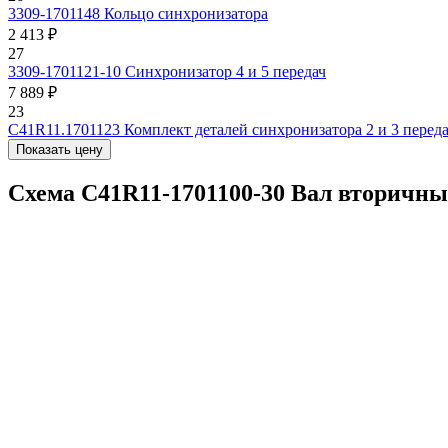
3309-1701148
Кольцо синхронизатора
2 413 ₽
27
3309-1701121-10
Синхронизатор 4 и 5 передач
7 889 ₽
23
С41R11.1701123
Комплект деталей синхронизатора 2 и 3 перед
Показать цену
Схема C41R11-1701100-30 Вал вторич