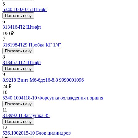
5
5340.1002075
Штифт
Показать цену
6
313416-П2
Штифт
190 ₽
7
316198-П29
Пробка КГ 1/4"
Показать цену
8
313457-П2
Штифт
Показать цену
9
8.9218
Винт М6-6дх16-8.8 9990001096
24 ₽
10
5340.1004118-10
Форсунка охлаждения поршня
Показать цену
11
313992-П
Заглушка 35
Показать цену
12
536.1002015-10
Блок цилиндров