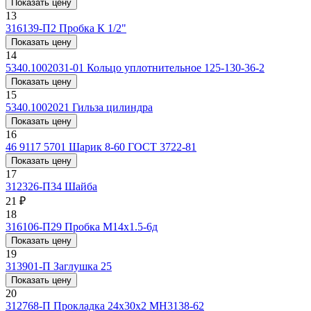
Показать цену
13
316139-П2
Пробка К 1/2"
Показать цену
14
5340.1002031-01
Кольцо уплотнительное 125-130-36-2
Показать цену
15
5340.1002021
Гильза цилиндра
Показать цену
16
46 9117 5701
Шарик 8-60 ГОСТ 3722-81
Показать цену
17
312326-П34
Шайба
21 ₽
18
316106-П29
Пробка М14х1.5-6д
Показать цену
19
313901-П
Заглушка 25
Показать цену
20
312768-П
Прокладка 24x30x2 МН3138-62