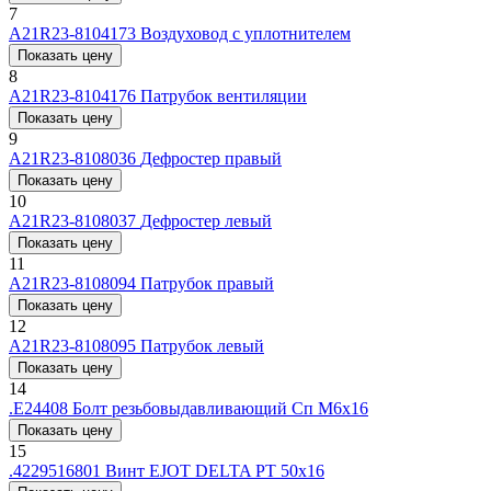
7
А21R23-8104173
Воздуховод с уплотнителем
Показать цену
8
А21R23-8104176
Патрубок вентиляции
Показать цену
9
А21R23-8108036
Дефростер правый
Показать цену
10
А21R23-8108037
Дефростер левый
Показать цену
11
А21R23-8108094
Патрубок правый
Показать цену
12
А21R23-8108095
Патрубок левый
Показать цену
14
.Е24408
Болт резьбовыдавливающий Сп М6х16
Показать цену
15
.4229516801
Винт EJOT DELTA PT 50х16