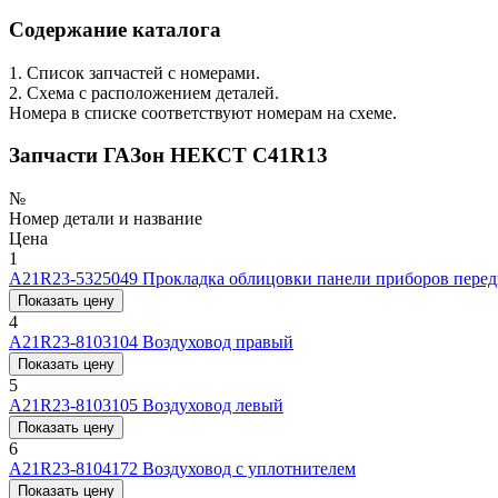
Содержание каталога
1. Список запчастей с номерами.
2. Схема с расположением деталей.
Номера в списке соответствуют номерам на схеме.
Запчасти ГАЗон НЕКСТ C41R13
№
Номер детали и название
Цена
1
А21R23-5325049
Прокладка облицовки панели приборов пере
Показать цену
4
А21R23-8103104
Воздуховод правый
Показать цену
5
А21R23-8103105
Воздуховод левый
Показать цену
6
А21R23-8104172
Воздуховод с уплотнителем
Показать цену