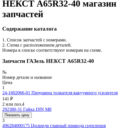
НЕКСТ A65R32-40 магазин
запчастей
Содержание каталога
1. Список запчастей с номерами.
2. Схема с расположением деталей.
Номера в списке соответствуют номерам на схеме.
Запчасти ГАЗель НЕКСТ A65R32-40
№
Номер детали и название
Цена
1
24-1602066-01
Проушина толкателя вакуумного усилителя
141 ₽
2 или поз.4
292380-31
Гайка DIN M8
Показать цену
3
496284000175
Цилиндр главный привода сцепления